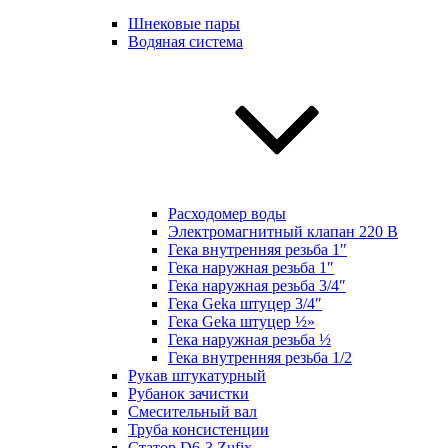
Шнековые пары
Водяная система
Расходомер воды
Электромагнитный клапан 220 В
Гека внутренняя резьба 1″
Гека наружная резьба 1″
Гека наружная резьба 3/4″
Гека Geka штуцер 3/4″
Гека Geka штуцер ½»
Гека наружная резьба ½
Гека внутренняя резьба 1/2
Рукав штукатурный
Рубанок зачистки
Смесительный вал
Труба консистенции
Статор D6-3 Zufix