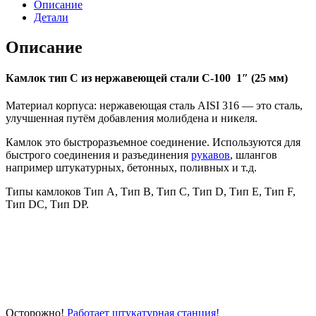
С
Описание
Детали
Описание
Камлок тип С из нержавеющей стали С-100 1″ (25 мм)
Материал корпуса: нержавеющая сталь AISI 316 — это сталь,
улучшенная путём добавления молибдена и никеля.
Камлок это быстроразъемное соединение. Используются для
быстрого соединения и разъединения
рукавов
, шлангов
например штукатурных, бетонных, поливных и т.д.
Типы камлоков Тип A, Тип B, Тип C, Тип D, Тип E, Тип F,
Тип DC, Тип DP.
Осторожно!
Работает штукатурная станция
!