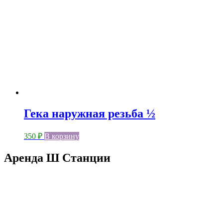
Гека наружная резьба ½
350
₽
В корзину
Аренда Ш Станции