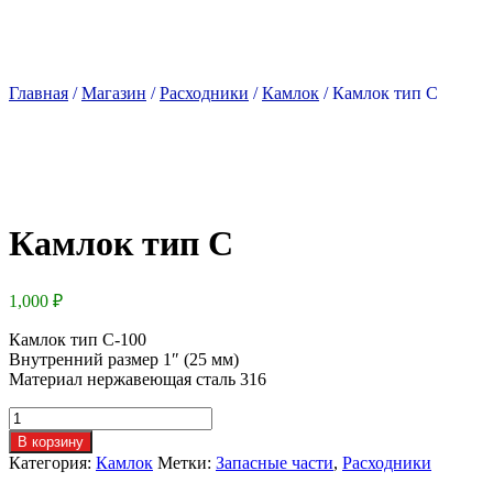
Главная
/
Магазин
/
Расходники
/
Камлок
/ Камлок тип С
Камлок тип С
1,000
₽
Камлок тип С-100
Внутренний размер 1″ (25 мм)
Материал нержавеющая сталь 316
Количество
товара
В корзину
Камлок
Категория:
Камлок
Метки:
Запасные части
,
Расходники
тип